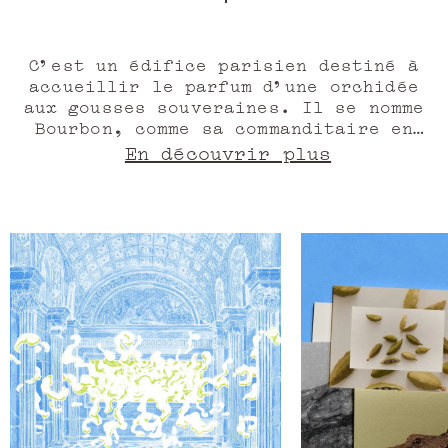
C’est un édifice parisien destiné à
accueillir le parfum d’une orchidée
aux gousses souveraines. Il se nomme
Bourbon, comme sa commanditaire en
1722, la princesse Louise-Françoise
En découvrir plus
de Bourbon. Bourbon, comme
l’appellation créée en 1964 pour
évoquer cette vanille cultivée
spécifiquement dans l’océan Indien.
Palais Bourbon est un lieu fait pour
les alliances inédites. Derrière son
fronton majestueux, la persuasive
vanille de Madagascar n’exerce pas
seule son pouvoir. Elle compose avec
l’ambre et le oud qui développent
avec chaleur leurs notes. Au
perchoir, le parfumeur Gaël Montero
tempère et guide. Trois parties
occupent l’hémicycle, représentées