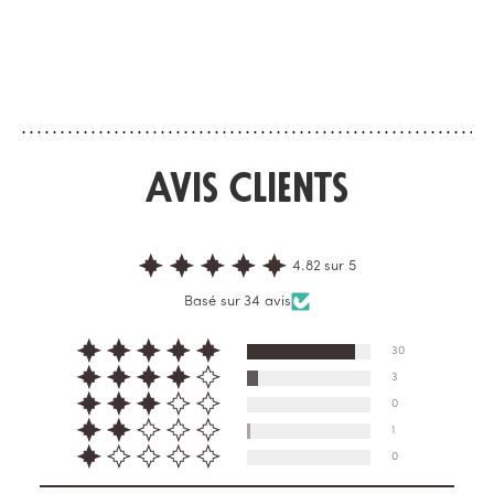
Cap sur Ithaque, cette île mythique de
Un parfum qui rappell
la mer Ionienne, théâtre de l'épopée
magnétique des aurore
d'Ulysse et de Pénélope. Une île de
chaleur protectrice d
rencontres au cœur de l'archipel, où la
bois douillette. Le ma
force du cèdre, la vivacité de la
naturels tels que la b
bergamote e...
amère, ...
Avis Clients
4.82 sur 5
Basé sur 34 avis
30
3
0
1
0