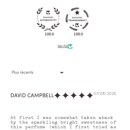
100.0
100.0
Vérifié
Sort by
07/08/2026
DAVID CAMPBELL
At first I was somewhat taken aback
by the sparkling bright sweetness of
this perfume (which I first tried as