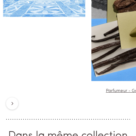
par les épices, les bois et les
baumes et chacun, dans cette
assemblée olfactive, apporte sa
touche et son caractère. Le poivre
noir de Madagascar, soutenu par la
Cardamome d’Inde et la Cannelle du
Laos donnent le ton : vif et ardent.
L’akigalawood, le vétiver et le
patchouli votent en faveur d’une
voluptueuse intensité. Le benjoin du
Laos, le baume du Pérou et la fève
tonka du Brésil emportent par leur
douceur l’adhésion. Parfum de
contraste et de concertation, Palais
Parfumeur - G
Bourbon séduit à main levée : celle
qui tient le flacon et parfume
volontiers.
Suivant
Dans la même collection