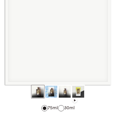
75ml
30ml