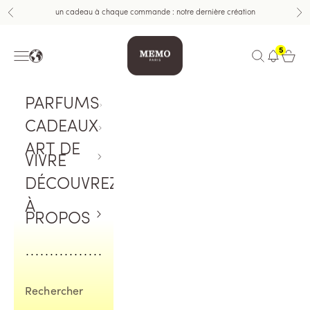
Aller au contenu
un cadeau à chaque commande : notre dernière création
Précédent
Sui
Memo Paris
5
Menu
Ouvrir la rech
Ouvrir 
PARFUMS
CADEAUX
ART DE
VIVRE
DÉCOUVREZ
À
PROPOS
Rechercher