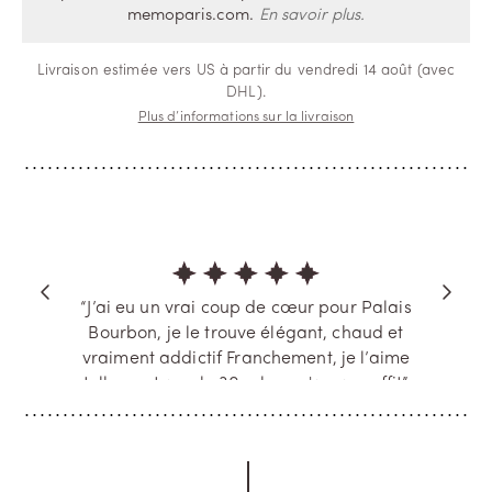
memoparis.com.
En savoir plus.
Livraison estimée vers US à partir du vendredi 14 août (avec
DHL).
Plus d’informations sur la livraison
“J’ai eu un vrai coup de cœur pour Palais
Bourbon, je le trouve élégant, chaud et
vraiment addictif Franchement, je l’aime
tellement que le 30 ml ne m'a pas suffit”
HAMZA
Verified Buyer
Vanilla