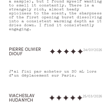
a sample), but I found myself wanting
to smell it constantly. There is a
strangely rich, almost heady
spiciness to the scent, the sharpness
of the first opening burst dissolving
into a consistent warming depth as it
dries down. I find it consistently
engaging.
PIERRE OLIVIER
24/07/2026
DIOUF
J'ai fini par acheter un 30 mL lors
d'un déplacement sur Paris.
VIACHESLAV
25/03/2026
HUDANYCH