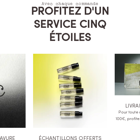
Avec chaque commande
PROFITEZ D'UN
SERVICE CINQ
ÉTOILES
LIVR
Pour toute
100€, profite
RAVURE
ÉCHANTILLONS OFFERTS