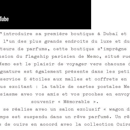
d'introduire sa première boutique à Dubaï et 
s l'un des plus grands endroits du luxe et du
ateurs de parfums, cette boutique s'imprègne 
nsion du flagship parisien de Memo, situé ru
Memo est le plaisir de voyager vers chacune 
ignature est également présente dans les peti
 service 5 étoiles aux malles et coffrets en 
lus excitant : la table de cartes postales Me
usiasme avec vos amis et vos proches en envoy
souvenir « Mémorable ».
s se réalise avec un salon exclusif « wagon d
emps est suspendu dans un rêve parfumé. Un rê
s de cuirs en accord avec la collection Cuir