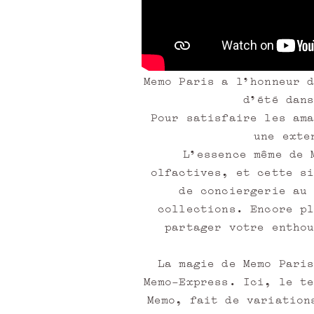
e
z
m
e
m
Memo Paris a l'honneur 
b
d'été dan
r
Pour satisfaire les am
e
une exte
p
L'essence même de 
o
olfactives, et cette s
u
de conciergerie au
r
collections. Encore p
ê
partager votre entho
t
r
La magie de Memo Pari
e
Memo-Express. Ici, le t
i
Memo, fait de variation
n