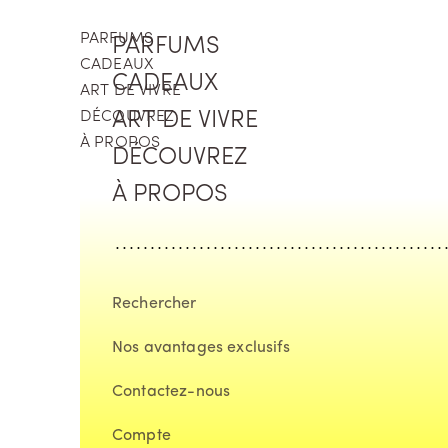
Aller au contenu
PARFUMS
PARFUMS
CADEAUX
CADEAUX
ART DE VIVRE
DÉCOUVREZ
ART DE VIVRE
À PROPOS
DÉCOUVREZ
À PROPOS
Rechercher
Nos avantages exclusifs
Contactez-nous
Compte