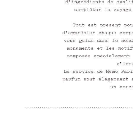
d'ingrédients de quali
v
compléter le voyage
i
t
Tout est présent po
é
d'apprécier chaque comp
à
vous guide dans le mon
d
monuments et les moti
e
composés spécialement
s
s'imm
é
Le service de Memo Par
v
parfum sont élégamment 
é
un morc
n
e
m
e
n
t