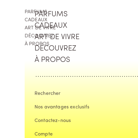
Aller au contenu
PARFUMS
PARFUMS
CADEAUX
CADEAUX
ART DE VIVRE
DÉCOUVREZ
ART DE VIVRE
À PROPOS
DÉCOUVREZ
À PROPOS
Rechercher
Nos avantages exclusifs
Contactez-nous
Compte