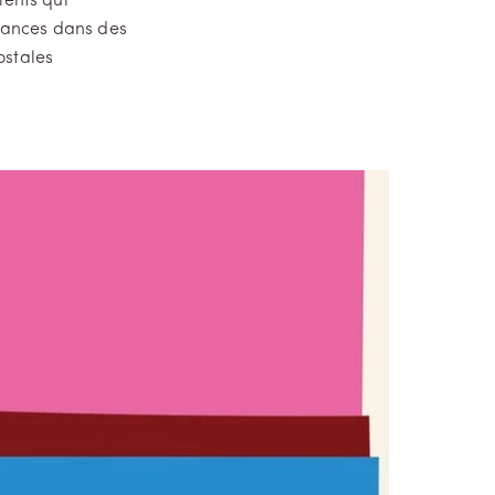
lents qui
rances dans des
ostales