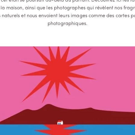
t cet élan se poursuit au-delà du parfum. Découvrez ici les ta
a maison, ainsi que les photographes qui révèlent nos frag
 naturels et nous envoient leurs images comme des cartes p
photographiques.