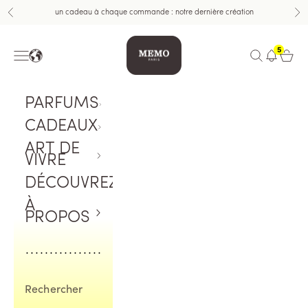
Aller au contenu
un cadeau à chaque commande : notre dernière création
Précédent
Sui
Memo Paris
5
Menu
Ouvrir la rech
Ouvrir 
PARFUMS
CADEAUX
ART DE
VIVRE
DÉCOUVREZ
À
PROPOS
Rechercher