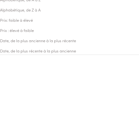
Alphabétique, de A à Z
Alphabétique, de Z à A
Prix: faible à élevé
Prix : élevé à faible
Date, de la plus ancienne à la plus récente
Date, de la plus récente à la plus ancienne
NOUVEAUTÉ
ICONIQUE
Choisissez votre format
Choisissez votre format
Odéon Rosebud
Odéon
EAU DE PARFUM
EAU DE PARFUM