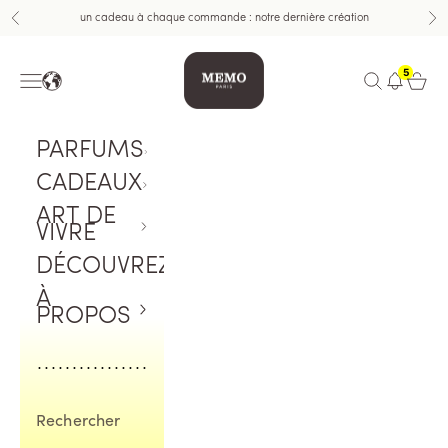
Aller au contenu
un cadeau à chaque commande : notre dernière création
Précédent
Sui
Memo Paris
5
Menu
Ouvrir la rech
Ouvrir 
PARFUMS
CADEAUX
ART DE
VIVRE
DÉCOUVREZ
À
PROPOS
Rechercher