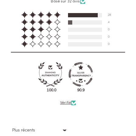
Basé sur 32 avis
28
4
0
0
0
100.0
90.9
Vérifié
Sort by