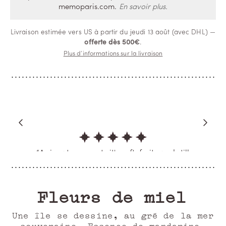
memoparis.com.
En savoir plus.
Livraison estimée vers US à partir du jeudi 13 août (avec DHL) —
offerte dès 500€
.
Plus d’informations sur la livraison
“A signature scent , it's soft, fruity and still
has distinctive scent just as I like it.”
ALYA SEWAR
Verified Buyer
Une île se dessine, au gré de la mer
souveraine. Essence de mandarine.