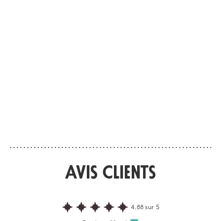
Choisissez votre format
Choisissez votre form
Odéon
Marfa
EAU DE PARFUM
EAU DE PARFUM
La Seine et la rose
L’oeil d’une tub
Au cœur de Paris, Memo Paris
Marfa. Une destinatio
redécouvre un quartier mythique qui ne
unique. Son flacon, où
cesse de surprendre. Pour cela, des
grand ouvert, en est l
ingrédients que nous aimons retrouver,
Au fin fond du Texas, 
comme la rose, le patchouli et la fève
regard et le retient. 
tonka, s’animen...
pouvoir d'...
Avis Clients
4.88 sur 5