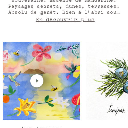
Paysages secrets, dunes, terrasses.
Absolu de genêt. Bien à l’abri sous
le couvercle rose et jacinthe des
En découvrir plus
grottes Encantadas, raison perdue
dans le labyrinthe Camoes. Accord
gardénia. Fièvre musquée, les palmes
bercent un sourire endiablé. Absolu
de jasmin. Lune de genièvre et
vanille enlacés, eaux vives de la
gaîté, tourbillonnement de vétiver,
les rayons du miel adoucissent le
jasmin du réveil. Ilha do Mel,
rêverie de souvenirs amoureux, désir
et abandon.