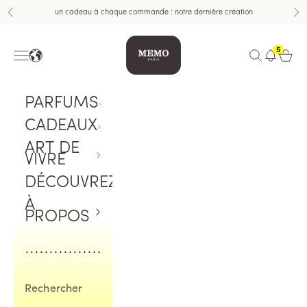
Aller au contenu
un cadeau à chaque commande : notre dernière création
Précédent
Sui
Memo Paris
5
Menu
Ouvrir la rech
Ouvrir 
PARFUMS
CADEAUX
ART DE
VIVRE
DÉCOUVREZ
À
PROPOS
Rechercher