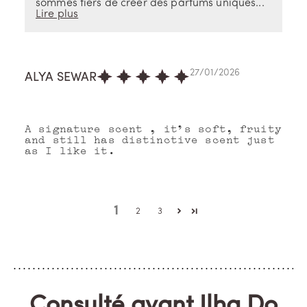
sommes fiers de créer des parfums uniques...
Lire plus
27/01/2026
ALYA SEWAR
A signature scent , it's soft, fruity
and still has distinctive scent just
as I like it.
1
2
3
Consulté avant Ilha Do