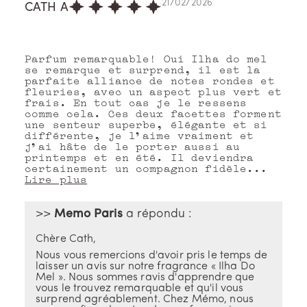
21/02/2026
CATH A
Parfum remarquable! Oui Ilha do mel
se remarque et surprend, il est la
parfaite alliance de notes rondes et
fleuries, avec un aspect plus vert et
frais. En tout cas je le ressens
comme cela. Ces deux facettes forment
une senteur superbe, élégante et si
différente, je l’aime vraiment et
j’ai hâte de le porter aussi au
printemps et en été. Il deviendra
certainement un compagnon fidèle...
Lire plus
>>
Memo Paris
a répondu :
Chère Cath,
Nous vous remercions d'avoir pris le temps de
laisser un avis sur notre fragrance « Ilha Do
Mel ». Nous sommes ravis d'apprendre que
vous le trouvez remarquable et qu'il vous
surprend agréablement. Chez Mémo, nous